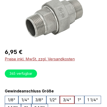
Regulärer Preis:
6,95 €
Preise inkl. MwSt. zzgl. Versandkosten
345
verfügbar
auswählen
Gewindeanschluss Größe
1/8"
1/4"
3/8"
1/2"
3/4"
1"
1 1/4"