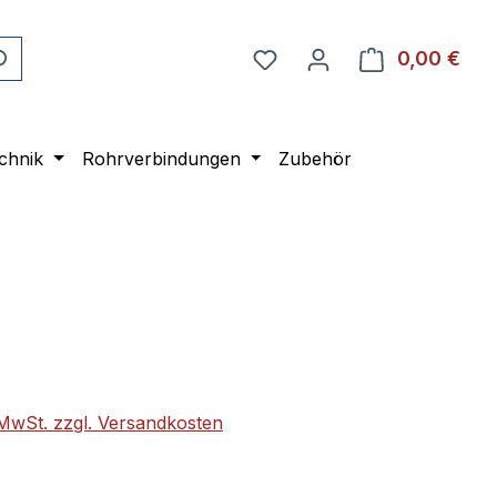
0,00 €
Ware
chnik
Rohrverbindungen
Zubehör
eis:
. MwSt. zzgl. Versandkosten