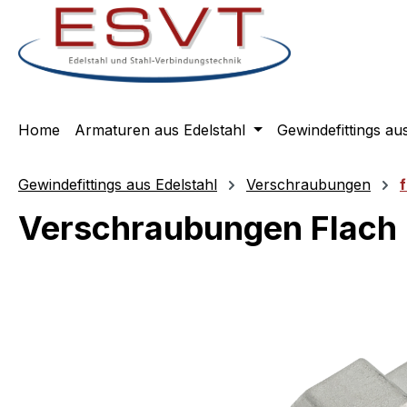
m Hauptinhalt springen
Zur Suche springen
Zur Hauptnavigation springen
Home
Armaturen aus Edelstahl
Gewindefittings au
Gewindefittings aus Edelstahl
Verschraubungen
Verschraubungen Flach 
Bildergalerie überspringen