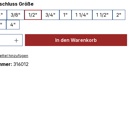
auswählen
schluss Größe
4"
3/8"
1/2"
3/4"
1"
1 1/4"
1 1/2"
2"
"
4"
 Anzahl: Gib den gewünschten Wert ein 
In den Warenkorb
ttel hinzufügen
mmer:
316012