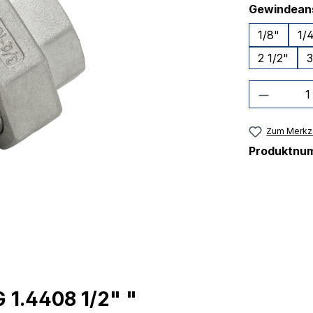
Gewindean
1/8"
1/
2 1/2"
3
Produkt
Zum Merkze
Produktnu
 1.4408 1/2" "