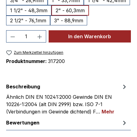
3/4" - 26,9mm
1" - 33,7mm
1 1/4" - 42,4mm
1 1/2" - 48,3mm
2" - 60,3mm
2 1/2" - 76,1mm
3" - 88,9mm
Produkt Anzahl: Gib den gewünschten We
In den Warenkorb
Zum Merkzettel hinzufügen
Produktnummer:
317200
Beschreibung
Ähnlich DIN EN 10241:2000 Gewinde DIN EN
10226-1:2004 (alt DIN 2999) bzw. ISO 7-1
(Verbindungen im Gewinde dichtend) F…
Mehr
Bewertungen