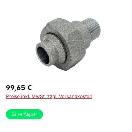
Bildergalerie überspringen
Regulärer Preis:
99,65 €
Preise inkl. MwSt. zzgl. Versandkosten
52
verfügbar