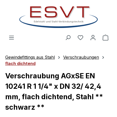
Zum Hauptinhalt springen
Ware
Gewindefittings aus Stahl
Verschraubungen
flach dichtend
Verschraubung AGxSE EN
10241 R 1 1/4" x DN 32/ 42,4
mm, flach dichtend, Stahl **
schwarz **