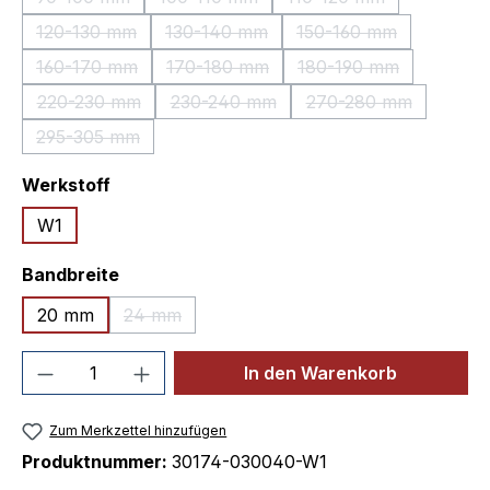
(Diese Option ist zurzeit nicht verfügbar.)
(Diese Option ist zurzeit nicht verfügbar
(Diese Option ist zurz
120-130 mm
130-140 mm
150-160 mm
(Diese Option ist zurzeit nicht verfügbar.)
(Diese Option ist zurzeit nicht verfügb
(Diese Option ist zur
160-170 mm
170-180 mm
180-190 mm
(Diese Option ist zurzeit nicht verfügbar.)
(Diese Option ist zurzeit nicht verfügb
(Diese Option ist zu
220-230 mm
230-240 mm
270-280 mm
(Diese Option ist zurzeit nicht verfügbar.)
(Diese Option ist zurzeit nicht verfüg
(Diese Option ist z
295-305 mm
(Diese Option ist zurzeit nicht verfügbar.)
auswählen
Werkstoff
W1
auswählen
Bandbreite
20 mm
24 mm
(Diese Option ist zurzeit nicht verfügbar.)
Produkt Anzahl: Gib den gewünschten We
In den Warenkorb
Zum Merkzettel hinzufügen
Produktnummer:
30174-030040-W1