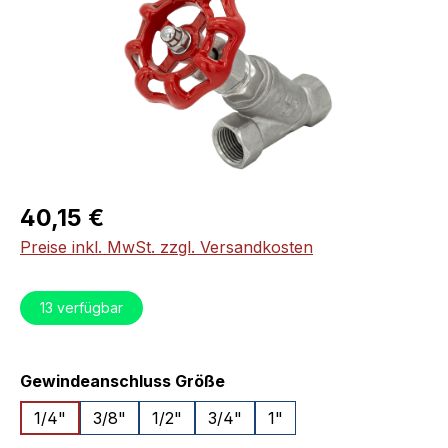
Regulärer Preis:
40,15 €
Preise inkl. MwSt. zzgl. Versandkosten
13
verfügbar
auswählen
Gewindeanschluss Größe
1/4"
3/8"
1/2"
3/4"
1"