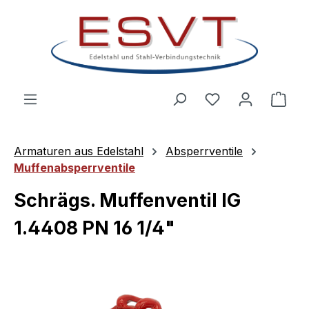
Zum Hauptinhalt springen
Ware
Armaturen aus Edelstahl
Absperrventile
Muffenabsperrventile
Schrägs. Muffenventil IG
1.4408 PN 16 1/4"
Bildergalerie überspringen