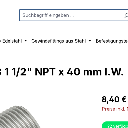
s Edelstahl
Gewindefittings aus Stahl
Befestigungste
 1 1/2" NPT x 40 mm l.W.
Regulärer Pr
8,40 €
Preise inkl
92
verfügb