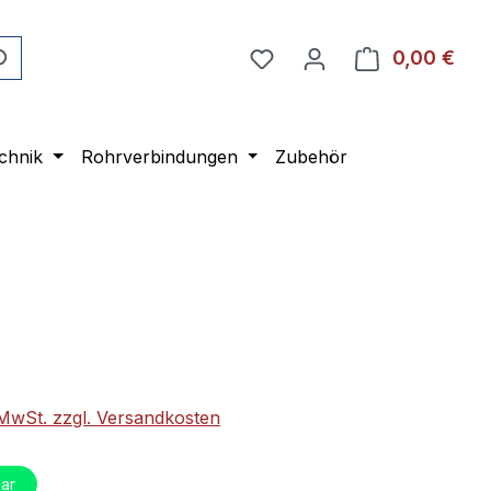
0,00 €
Ware
chnik
Rohrverbindungen
Zubehör
eis:
. MwSt. zzgl. Versandkosten
ar