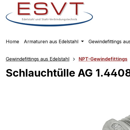
m Hauptinhalt springen
Zur Suche springen
Zur Hauptnavigation springen
Home
Armaturen aus Edelstahl
Gewindefittings au
Gewindefittings aus Edelstahl
NPT-Gewindefittings
Schlauchtülle AG 1.4408
Bildergalerie überspringen