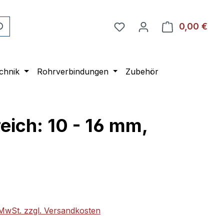
0,00 €
Ware
chnik
Rohrverbindungen
Zubehör
ich: 10 - 16 mm,
eis:
. MwSt. zzgl. Versandkosten