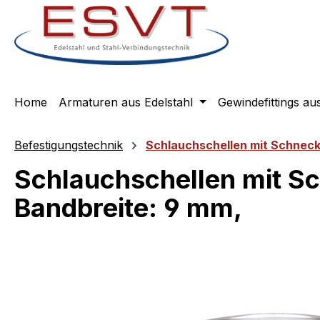
m Hauptinhalt springen
Zur Suche springen
Zur Hauptnavigation springen
Home
Armaturen aus Edelstahl
Gewindefittings au
Befestigungstechnik
Schlauchschellen mit Schnec
Schlauchschellen mit Sc
Bandbreite: 9 mm,
Bildergalerie überspringen