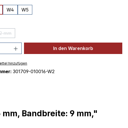
W4
W5
auswählen
12 mm
(Diese Option ist zurzeit nicht verfügbar.)
 Anzahl: Gib den gewünschten Wert ein 
In den Warenkorb
ttel hinzufügen
mmer:
301709-010016-W2
6 mm, Bandbreite: 9 mm,"