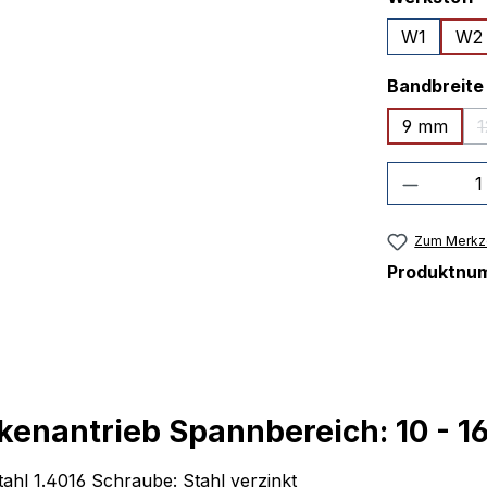
W1
W2
Bandbreite
9 mm
Produkt
Zum Merkze
Produktnu
enantrieb Spannbereich: 10 - 1
hl 1.4016 Schraube: Stahl verzinkt