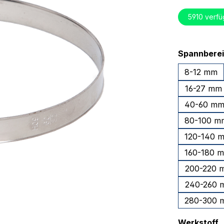
5910
verfü
Spannbere
8-12 mm
16-27 mm
40-60 m
80-100 m
120-140 
160-180 
200-220 
240-260 
280-300 
a
Werkstoff