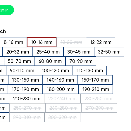
gbar
auswählen
ich
8-16 mm
10-16 mm
12-20 mm
12-22 mm
(Diese Option ist zurzeit nicht 
20-32 mm
25-40 mm
30-45 mm
32-50 mm
m
50-70 mm
60-80 mm
70-90 mm
m
90-110 mm
100-120 mm
110-130 mm
mm
130-150 mm
140-160 mm
150-170 mm
mm
170-190 mm
180-200 mm
190-210 mm
mm
210-230 mm
220-240 mm
230-250 mm
(Diese Option ist zurzeit nicht verfü
(Diese Option ist 
mm
250-270 mm
260-280 mm
270-290 mm
(Diese Option ist zurzeit nicht verfügbar.)
(Diese Option ist zurzeit nicht verf
(Diese Option ist
mm
290-310 mm
300-320 mm
(Diese Option ist zurzeit nicht verfügbar.)
(Diese Option ist zurzeit nicht verfü
uswählen