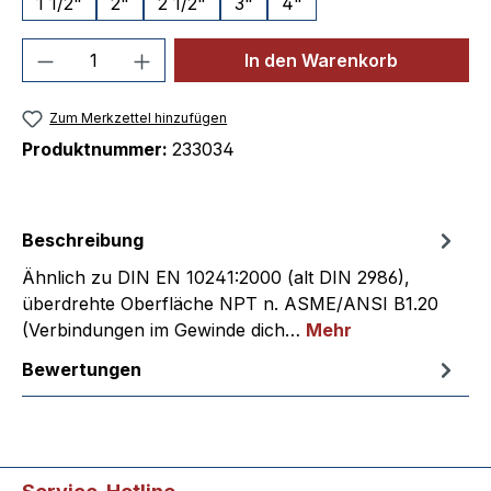
1 1/2"
2"
2 1/2"
3"
4"
Produkt Anzahl: Gib den gewünschten We
In den Warenkorb
Zum Merkzettel hinzufügen
Produktnummer:
233034
Beschreibung
Ähnlich zu DIN EN 10241:2000 (alt DIN 2986),
überdrehte Oberfläche NPT n. ASME/ANSI B1.20
(Verbindungen im Gewinde dich…
Mehr
Bewertungen