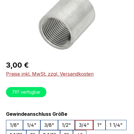
Regulärer Preis:
3,00 €
Preise inkl. MwSt. zzgl. Versandkosten
797
verfügbar
auswählen
Gewindeanschluss Größe
1/8"
1/4"
3/8"
1/2"
3/4"
1"
1 1/4"