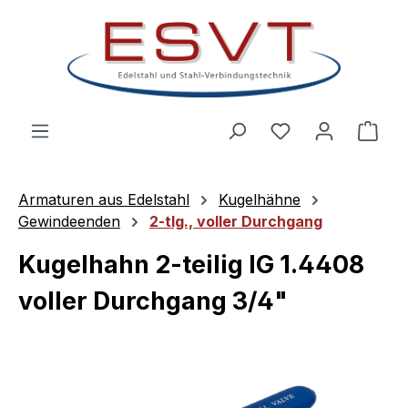
Zum Hauptinhalt springen
Ware
Armaturen aus Edelstahl
Kugelhähne
Gewindeenden
2-tlg., voller Durchgang
Kugelhahn 2-teilig IG 1.4408
voller Durchgang 3/4"
Bildergalerie überspringen