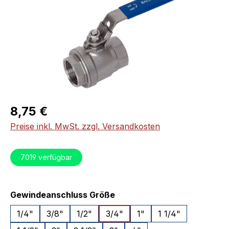
Regulärer Preis:
8,75 €
Preise inkl. MwSt. zzgl. Versandkosten
7019
verfügbar
auswählen
Gewindeanschluss Größe
1/4"
3/8"
1/2"
3/4"
1"
1 1/4"