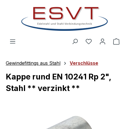
Zum Hauptinhalt springen
Ware
Gewindefittings aus Stahl
Verschlüsse
Kappe rund EN 10241 Rp 2",
Stahl ** verzinkt **
Bildergalerie überspringen