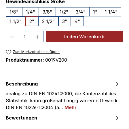
auswählen
Gewindeanschluss Größe
1/8"
1/4"
3/8"
1/2"
3/4"
1"
1 1/4"
1 1/2"
2"
2 1/2"
3"
4"
Produkt Anzahl: Gib den gewünschten We
In den Warenkorb
Zum Merkzettel hinzufügen
Produktnummer:
0019V200
Beschreibung
analog zu DIN EN 10241:2000, die Kantenzahl des
Stabstahls kann größenabhängig variieren Gewinde
DIN EN 10226-1:2004 (a…
Mehr
Bewertungen