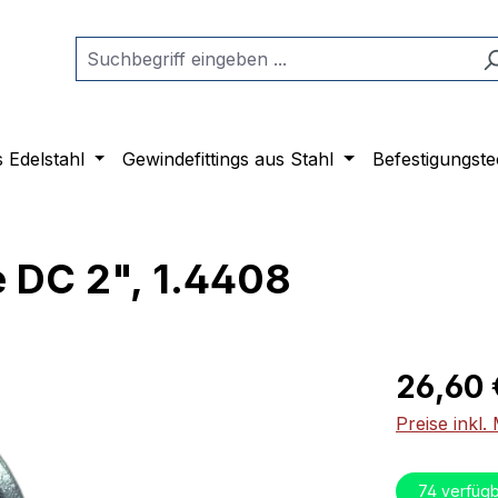
s Edelstahl
Gewindefittings aus Stahl
Befestigungste
e DC 2", 1.4408
Regulärer Pr
26,60 
Preise inkl
74
verfügb