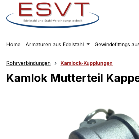
m Hauptinhalt springen
Zur Suche springen
Zur Hauptnavigation springen
Home
Armaturen aus Edelstahl
Gewindefittings au
Rohrverbindungen
Kamlock-Kupplungen
Kamlok Mutterteil Kapp
Bildergalerie überspringen