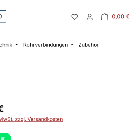
0,00 €
Ware
chnik
Rohrverbindungen
Zubehör
eis:
€
. MwSt. zzgl. Versandkosten
ar