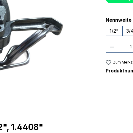
Nennweite
1/2"
3/
Produkt
Zum Merkze
Produktnu
", 1.4408"