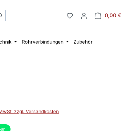
0,00 €
Ware
chnik
Rohrverbindungen
Zubehör
eis:
. MwSt. zzgl. Versandkosten
bar