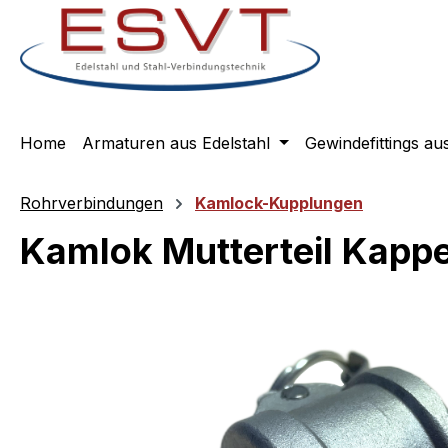
m Hauptinhalt springen
Zur Suche springen
Zur Hauptnavigation springen
Home
Armaturen aus Edelstahl
Gewindefittings au
Rohrverbindungen
Kamlock-Kupplungen
Kamlok Mutterteil Kappe
Bildergalerie überspringen