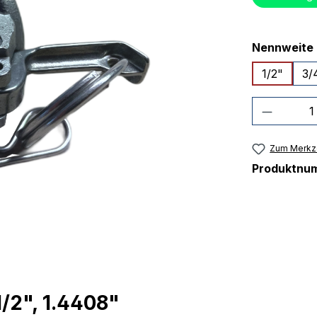
Nennweite
1/2"
3/
Produkt
Zum Merkze
Produktnu
/2", 1.4408"