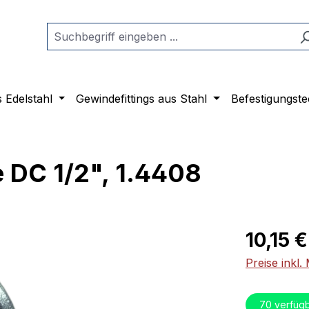
s Edelstahl
Gewindefittings aus Stahl
Befestigungste
 DC 1/2", 1.4408
Regulärer Pr
10,15 €
Preise inkl
70
verfüg