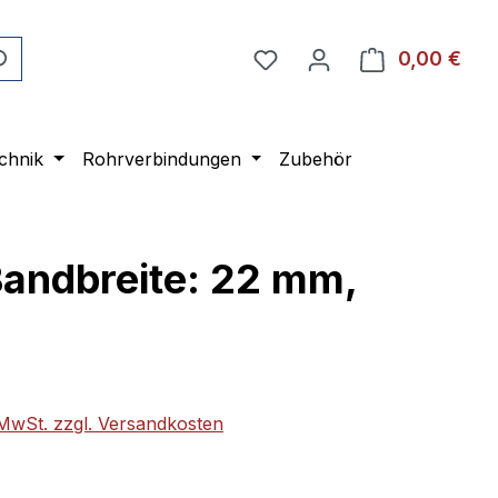
0,00 €
Ware
chnik
Rohrverbindungen
Zubehör
Bandbreite: 22 mm,
eis:
. MwSt. zzgl. Versandkosten