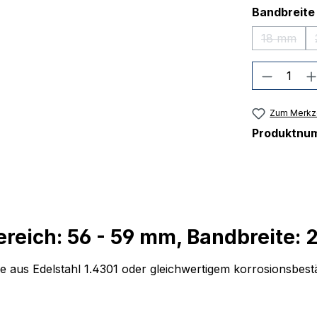
Bandbreite
18 mm
(Diese O
Produkt
Zum Merkze
Produktnu
reich: 56 - 59 mm, Bandbreite: 
aus Edelstahl 1.4301 oder gleichwertigem korrosionsbest