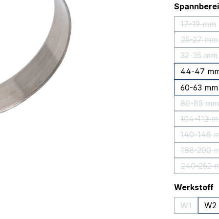
Spannbere
17-19 mm
(Diese
25-27 mm
(Diese
32-35 mm
(Diese
44-47 m
60-63 mm
80-85 mm
(Diese
104-112 
(Dies
140-148 
(Dies
188-200 
(Dies
240-252 
(Dies
a
Werkstoff
W1
W2
(Diese Opt