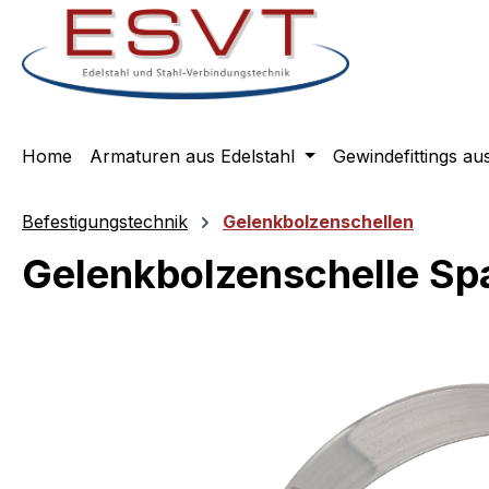
m Hauptinhalt springen
Zur Suche springen
Zur Hauptnavigation springen
Home
Armaturen aus Edelstahl
Gewindefittings au
Befestigungstechnik
Gelenkbolzenschellen
Gelenkbolzenschelle Sp
Bildergalerie überspringen