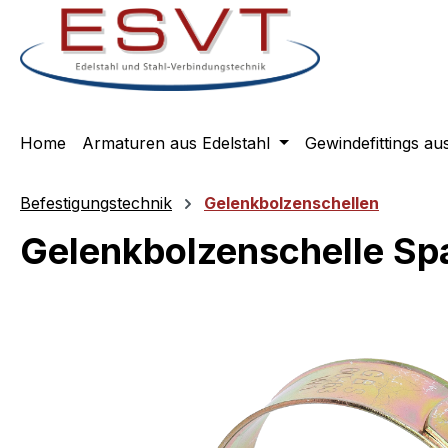
m Hauptinhalt springen
Zur Suche springen
Zur Hauptnavigation springen
Home
Armaturen aus Edelstahl
Gewindefittings au
Befestigungstechnik
Gelenkbolzenschellen
Gelenkbolzenschelle Sp
Bildergalerie überspringen