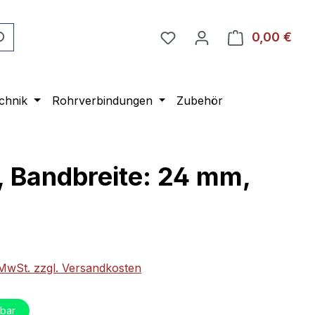
0,00 €
Ware
chnik
Rohrverbindungen
Zubehör
, Bandbreite: 24 mm,
eis:
. MwSt. zzgl. Versandkosten
bar