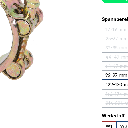
Spannbere
17-19 mm
(Diese
25-27 mm
(Diese
32-35 mm
(Diese
44-47 m
(Diese
64-67 mm
(Diese
92-97 mm
122-130 
162-174 
(Dies
214-226 
(Dies
a
Werkstoff
W1
W2