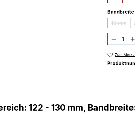
Bandbreite
18 mm
(Diese O
Produkt
Zum Merkze
Produktnu
reich: 122 - 130 mm, Bandbreite