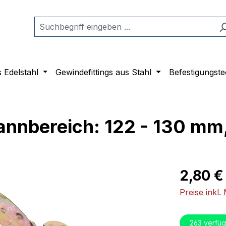
s Edelstahl
Gewindefittings aus Stahl
Befestigungste
annbereich: 122 - 130 mm
Regulärer Pr
2,80 €
Preise inkl
263
verfüg